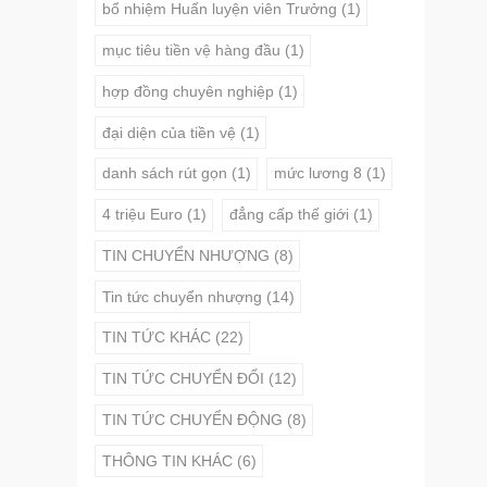
bổ nhiệm Huấn luyện viên Trưởng
(1)
mục tiêu tiền vệ hàng đầu
(1)
hợp đồng chuyên nghiệp
(1)
đại diện của tiền vệ
(1)
danh sách rút gọn
(1)
mức lương 8
(1)
4 triệu Euro
(1)
đẳng cấp thế giới
(1)
TIN CHUYỂN NHƯỢNG
(8)
Tin tức chuyển nhượng
(14)
TIN TỨC KHÁC
(22)
TIN TỨC CHUYỂN ĐỔI
(12)
TIN TỨC CHUYỂN ĐỘNG
(8)
THÔNG TIN KHÁC
(6)